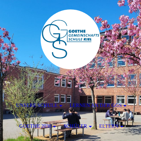
UNSERE SCHULE
LERNEN AN DER GGS
GOETHE 2030
SCHÜLER
ELTERN