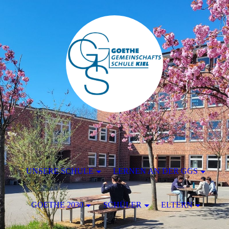
UNSERE SCHULE
LERNEN AN DER GGS
GOETHE 2030
SCHÜLER
ELTERN