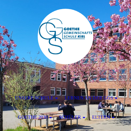
UNSERE SCHULE
LERNEN AN DER GGS
GOETHE 2030
SCHÜLER
ELTERN