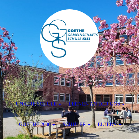
UNSERE SCHULE
LERNEN AN DER GGS
GOETHE 2030
SCHÜLER
ELTERN