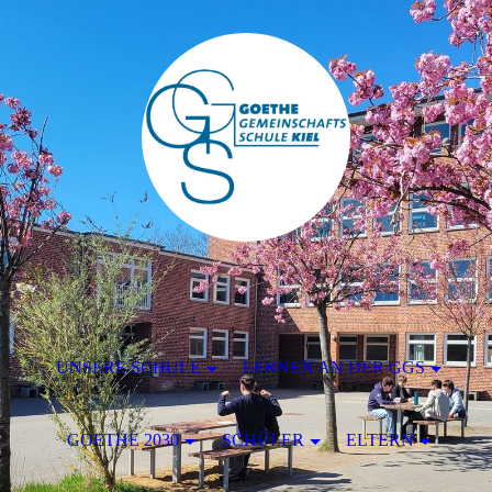
UNSERE SCHULE
LERNEN AN DER GGS
GOETHE 2030
SCHÜLER
ELTERN