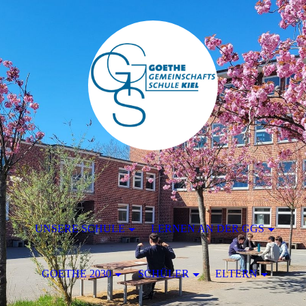
UNSERE SCHULE
LERNEN AN DER GGS
GOETHE 2030
SCHÜLER
ELTERN