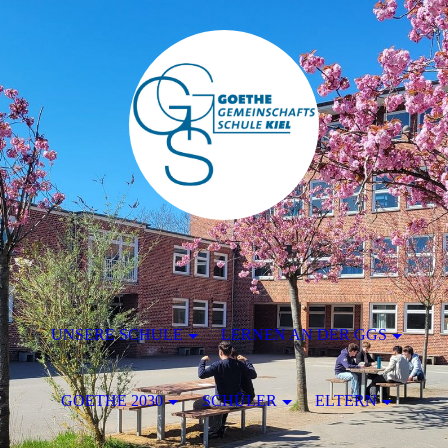
UNSERE SCHULE
LERNEN AN DER GGS
GOETHE 2030
SCHÜLER
ELTERN