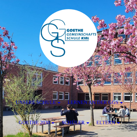
UNSERE SCHULE
LERNEN AN DER GGS
GOETHE 2030
SCHÜLER
ELTERN