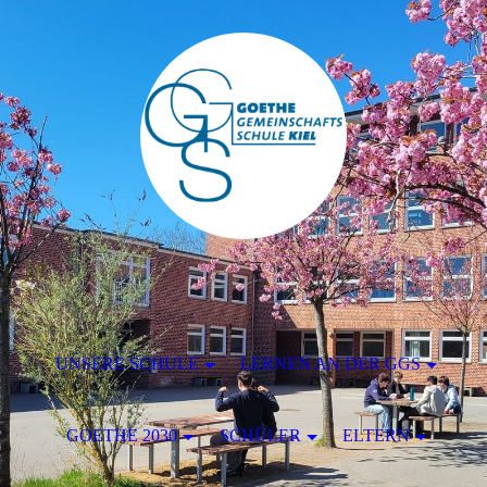
UNSERE SCHULE
LERNEN AN DER GGS
GOETHE 2030
SCHÜLER
ELTERN