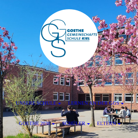
UNSERE SCHULE
LERNEN AN DER GGS
GOETHE 2030
SCHÜLER
ELTERN